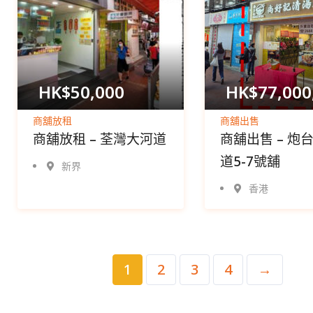
HK$
50,000
HK$
77,000
商舖放租
商舖出售
商舖放租 – 荃灣大河道
商舖出售 – 炮
道5-7號舖
新界
香港
1
2
3
4
→