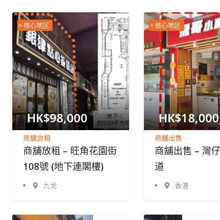
> 核心地区
> 核心地区
HK$
98,000
HK$
18,000
商舖放租
商舖出售
商舖放租 – 旺角花園街
商舖出售 – 灣
108號 (地下連閣樓)
道
九龙
香港