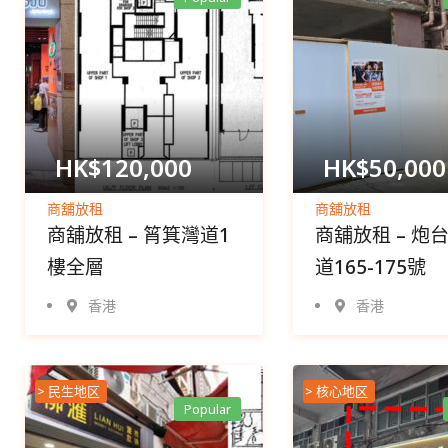
HK$
120,000
HK$
50,000
商舖放租
商舖放租
商舖放租 – 筲箕灣道1
商舖放租 – 炮
樓全層
道165-175號
香港
香港
> 民生地区
> 核心地区
Popular