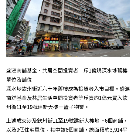
盛滙商舖基金、共居空間投資者 斥1億購深水埗舊樓
單位及舖位
深水埗欽州街近六十年舊樓成為投資者入市目標。盛滙
商舖基金及共居生活空間投資者等斥資約1億元買入欽
州街11至19號建新大樓一籃子物業。
上述成交涉及欽州街11至19號建新大樓地下6個商舖，
以及9個住宅單位。其中該6個商舖，總面積約3,914平