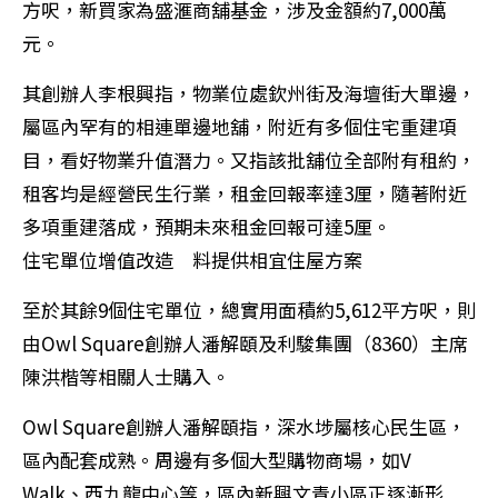
方呎，新買家為盛滙商舖基金，涉及金額約7,000萬
元。
其創辦人李根興指，物業位處欽州街及海壇街大單邊，
屬區內罕有的相連單邊地舖，附近有多個住宅重建項
目，看好物業升值潛力。又指該批舖位全部附有租約，
租客均是經營民生行業，租金回報率達3厘，隨著附近
多項重建落成，預期未來租金回報可達5厘。
住宅單位增值改造 料提供相宜住屋方案
至於其餘9個住宅單位，總實用面積約5,612平方呎，則
由Owl Square創辦人潘解頤及利駿集團（8360）主席
陳洪楷等相關人士購入。
Owl Square創辦人潘解頤指，深水埗屬核心民生區，
區內配套成熟。周邊有多個大型購物商場，如V
Walk、西九龍中心等，區內新興文青小區正逐漸形