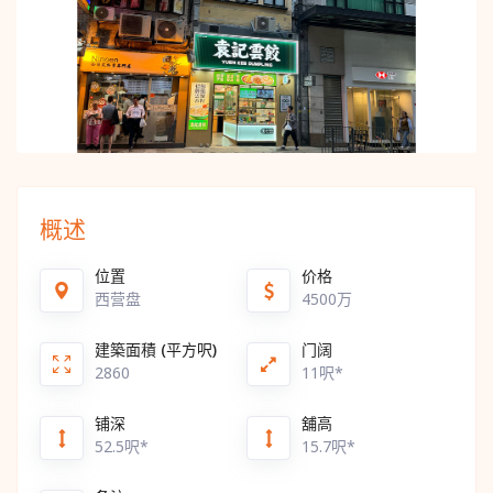
概述
位置
价格
西营盘
4500万
建築面積 (平方呎)
门阔
2860
11呎*
铺深
舖高
52.5呎*
15.7呎*