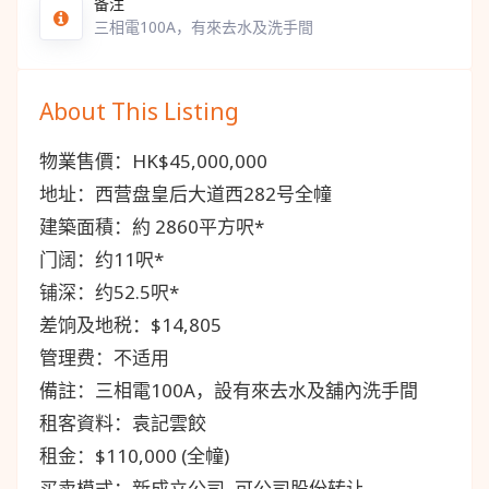
备注
三相電100A，有來去水及洗手間
About This Listing
物業售價：HK$45,000,000
地址：西营盘皇后大道西282号全幢
建築面積：約 2860平方呎*
门阔：约11呎*
铺深：约52.5呎*
差饷及地税：$14,805
管理费：不适用
備註：三相電100A，設有來去水及舖內洗手間
租客資料：袁記雲餃
租金：$110,000 (全幢)
买卖模式：新成立公司, 可公司股份转让