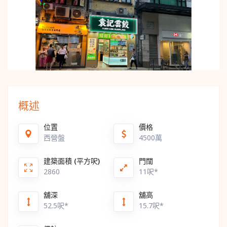
概述
位置
價格
西營盤
4500萬
建築面積 (平方呎)
門闊
2860
11呎*
舖深
舖高
52.5呎*
15.7呎*