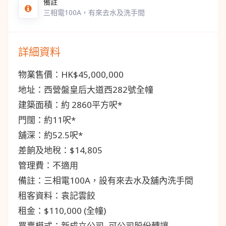
備註
三相電100A，有來去水及洗手間
詳細資料
物業售價：HK$45,000,000
地址：西營盤皇后大道西282號全幢
建築面積：約 2860平方呎*
門闊：約11呎*
舖深：約52.5呎*
差餉及地稅：$14,805
管理費：不適用
備註：三相電100A，設有來去水及舖內洗手間
租客資料：袁記雲餃
租金：$110,000 (全幢)
買賣模式：新成立公司, 可公司股份轉讓