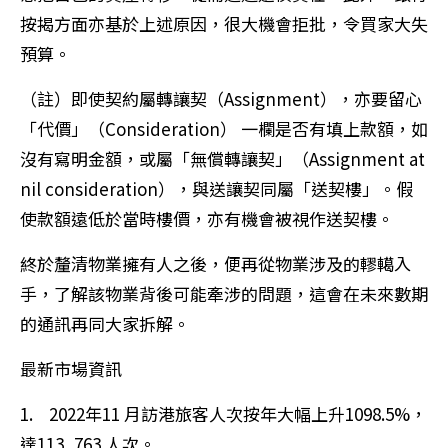
按揭方面亦基於上述原因，很大機會拒批，令買家大失
預算。
（註）即使契約屬轉讓契（Assignment），亦要留心
「代價」（Consideration） 一欄是否有填上款額，如
沒有寫明金額，或屬「無償轉讓契」（Assignment at
nil consideration），與送讓契同屬「送契樓」。假
使款額遠低於當時樓價，亦有機會被視作送契樓。
終於釐清物業擁有人之後，便再從物業涉及的轇轕入
手，了解該物業背後可能牽涉的問題，這會在未來數期
的通訊再同大家拆解。
最新市場資訊
1. 2022年11 月訪港旅客人次按年大幅上升1098.5%，
達113, 763 人次。