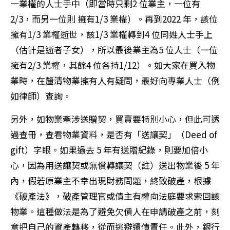
一業權的人士手中（即當時只剩2 位業主，一位有
2/3，而另一位則 擁有1/3 業權）。再到2022 年，該位
擁有1/3 業權逝世，該1/3 業權轉到4 位同姓人士手上
（估計是逝者子女），所以最後業主為5 位人士（一位
擁有2/3 業權，其餘4 位各持1/12）。如大家在買入物
業時，在釐清物業擁有人有疑問，最好向專業人士（例
如律師）查詢。
另外，如物業牽涉送贈契，買賣要特別小心，但此可透
過查冊，查看物業資料，是否有「送讓契」（Deed of
gift）字眼。如果過去 5 年有送贈紀錄，則要加倍小
心，因為用送讓契或無償轉讓契（註）送出物業後 5 年
內，假若原業主不幸出現財務問題，終致破產，根據
《破產法》，破產管理官或債主有權向法庭要求索回該
物業。這種做法是為了避免欠債人在申請破產之前，刻
意把自己的資產轉移，從而逃避還債責任。此外，銀行