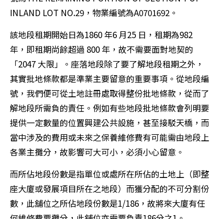
INLAND LOT NO.29，物業編號為A0701692。
該地段租期開始日為1860 年6 月25 日，租期為982
年，即租期尚餘超過 800 年，故不需要面對地契的
「2047 大限」。座落地段除了要了解地段租期之外，
其實批地條款都是準業主要留意的重要事項。從地段編
號，我們便可從土地註冊處取得整份批地條款，從而了
解地段所需負的責任。例如有些地段批地條款會列明要
提供一定數量的位置興建公共設施，甚至接駁天橋，而
當中涉及的費用或未來之保養維修費有可能需由地段上
各業主攤分，故影響可大可小，必須小心留意。
而所佔地段份數是指單位或處所在所佔的土地上（即整
座大廈或發展項目所在之地段）而獲分配的不可分割份
數，此舖位之所佔地段份數是1/186，故將來大廈有任
何維修費要攤分，此舖位亦需要負責186分之1。