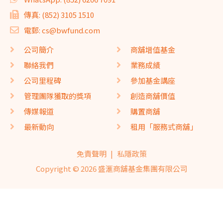
傳真: (852) 3105 1510
電郵: cs@bwfund.com
公司簡介
商舖增值基金
聯絡我們
業務成績
公司里程碑
參加基金講座
管理團隊獲取的獎項
創造商舖價值
傳媒報道
購置商舖
最新動向
租用「服務式商舖」
免責聲明
|
私隱政策
Copyright © 2026 盛滙商舖基金集團有限公司
網頁設計
seo公司
網頁設計
by
isualsense