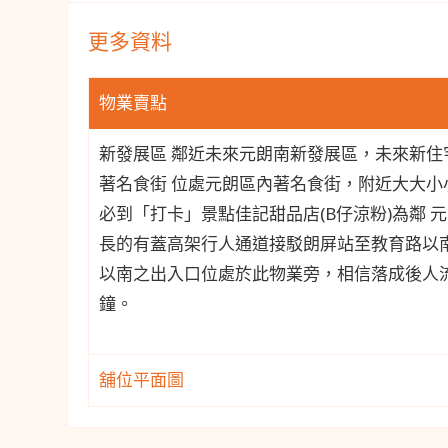
更多資料
物業賣點
新發展區 鄰近未來元朗南新發展區，未來新住宅單
著名食街 位處元朗區內著名食街，附近大大小小
必到「打卡」景點佳記甜品店(B仔涼粉)為鄰 
長的有蓋高架行人通道接駁朗屏站至教育路以南
以南之出入口位處於此物業旁，相信落成後人流
鐘。
舖位平面圖