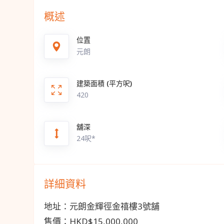
概述
位置
元朗
建築面積 (平方呎)
420
舖深
24呎*
詳細資料
地址：元朗金輝徑金禧樓3號舖
售價：HKD$15,000,000