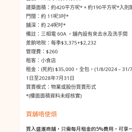
建築面積：約420平方呎* + 約190平方呎*入則
門闊：約 11呎3吋*
舖深：約 24呎吋*
備註：三相電 60A ，舖內設有來去水及洗手間
差餉地稅：每季$3,375+$2,232
管理費：$260
租客：小食店
租金：(死約) $35,000，全包，(1/8/2024 – 
1日至2028年7月31日
買賣模式：物業或股份買賣形式
*(樓面面積資料未經核實)
買舖唔使煩
買入盛滙商舖，只需每月租金的5%費用，可享