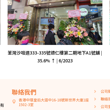
荃灣沙咀道333-335號德仁樓第二期地下A1號舖 |
35.6% ↑ | 6/2023
聯絡我們
公司
聯絡
香港中環皇后大道中16-18號新世界大廈1座
持有
1502-3室
公司