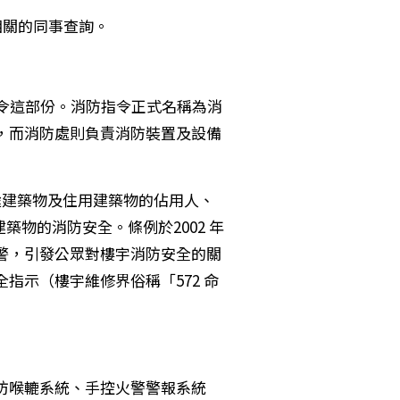
們相關的同事查詢。
防指令這部份。消防指令正式名稱為消
，而消防處則負責消防裝置及設備
途建築物及住用建築物的佔用人、
建築物的消防安全。條例於2002 年
四級火警，引發公眾對樓宇消防安全的關
示（樓宇維修界俗稱「572 命
防喉轆系統、手控火警警報系統