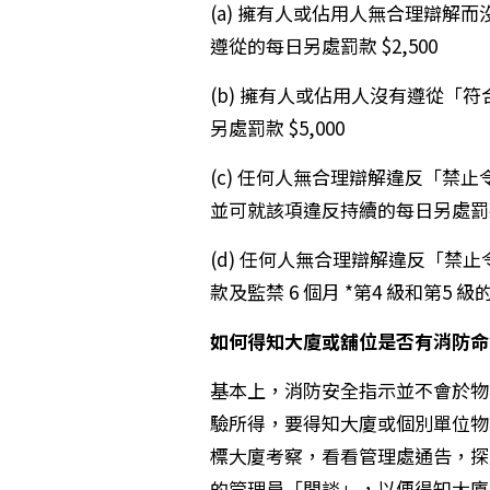
(a) 擁有人或佔用人無合理辯解
遵從的每日另處罰款 $2,500
(b) 擁有人或佔用人沒有遵從「
另處罰款 $5,000
(c) 任何人無合理辯解違反「禁止
並可就該項違反持續的每日另處罰款 $
(d) 任何人無合理辯解違反「禁
款及監禁 6 個月 *第4 級和第5 級的
如何得知大廈或舖位是否有消防命
基本上，消防安全指示並不會於物
驗所得，要得知大廈或個別單位物
標大廈考察，看看管理處通告，探
的管理員「閒談」，以便得知大廈