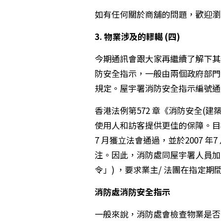
如有任何關於商舖的問題，歡迎瀏覽盛滙
3.
物業涉及的轇轕
(
四
)
今期通訊會跟大家再繼續了解下其他
防安全指示，一般由兩個政府部門
規定。屋宇署消防安全指示編號通常以B
香港法例第572 章《消防安全(
使用人和訪客提供更佳的保障。目標是
7 月獲立法會通過，並於2007 年
注。因此，消防處同屋宇署人員加
令」) ，要求業主/ 法團在指定
消防處消防安全指示
一般來說，消防處會檢查物業是否