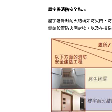
屋宇署消防安全指示
屋宇署針對耐火結構如防火門，防
電錶設置防火圍封物，以及在樓梯