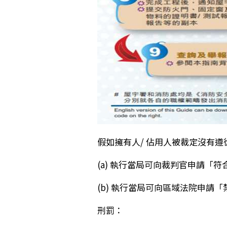
假如擁有人/ 佔用人被裁定沒有
(a) 執行當局可向裁判官申請「
(b) 執行當局可向區域法院申請
刑罰：