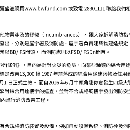
網頁www.bwfund.com 或致電 28301111 聯絡我
物業涉及的轇轕（Incumbrances）， 跟大家拆解消
發出，分別是屋宇署及消防處。屋宇署負責建築物建造規定
D/ FS開頭， 而消防處則以FSD/ FSDn開首。
建築物)條例》，目的是針對火災的危險，向某些種類的綜合用
改善13,000 幢 1987 年前落成的綜合用途建築物及住用
7 月1 日正式生效。 而自2016 年6 月牛頭角迷你倉發生
緊對綜合用途樓宇的巡查，並對不合規格既樓宇發出消防安全指
期間內進行消防改善工程。
有合規格消防裝置及設備，例如自動噴灑系統、消防栓及消