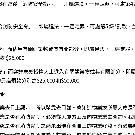
而沒有遵從「消防安全指示」，即屬違法，一經定罪，可處第4
符合消防安全令」，即屬違法，一經定罪，可處第5 級*罰款
令」而佔用有關建築物或其有關部分，即屬違法，一經定罪，可處罰款
25,000
止令」而容許未獲授權人士進入有關建築物或其有關部分，即屬
最高罰款分別為$25,000 和$50,000
令
業查冊上顯示，所以單靠查冊並不會知道物業或所屬大廈是
業是否有消防命令，必須從大廈方面及向物業業主查詢。我
究是否有消防命令之類未出現在查冊上的物業轇轕。有必要
的最新情況。如落實購入物業時，亦會於臨時買賣合約上訂