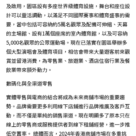
及啟用，園區設有多座世界級體育設施，舞台和座位設
計可以靈活調動，以滿足不同國際賽事和體育盛事的需
要，當中包括可容納約5萬名觀眾及配備可伸縮、天幕
的主場館、設有1萬個座席的室內體育館，以及可容納
5,000名觀眾的公眾運動場。現在已落實在園區舉辦多
個大型演唱會及體育項目，相信會帶來大量遊客前來觀
賞並留港消費，為零售業、旅遊業、酒店住宿行業及餐
飲業帶來額外動力。
數碼化與全渠道零售
實體零售與電商的結合將成為未來商舖市場的重要趨
勢。品牌需要更多利用線下店鋪進行品牌推廣及客戶互
動，而不僅是單純的銷售渠道。現在明顯多了原本只在
線上的零售商或服務提供者到線下租舖經營，進一步推
低空置率。 總體而言，2024年香港商舖市場在多重挑