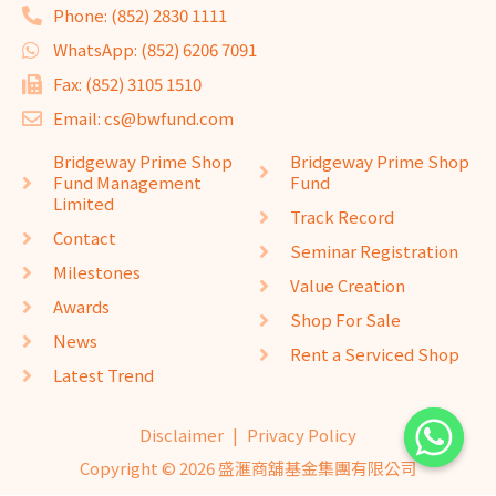
Awards
Shop For Sale
News
Rent a Serviced Shop
Latest Trend
Disclaimer
|
Privacy Policy
Copyright © 2026 盛滙商舖基金集團有限公司
website design
seo company
website design
by
isualsense