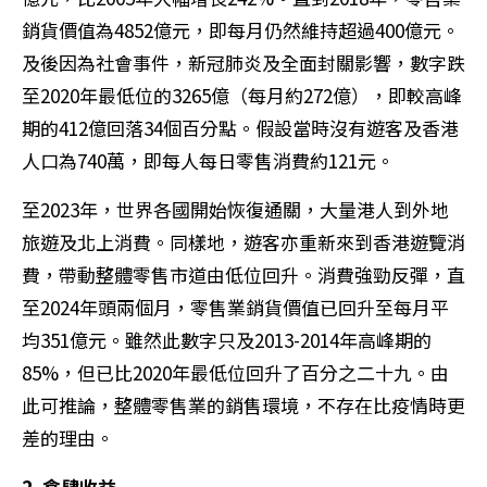
銷貨價值為4852億元，即每月仍然維持超過400億元。
及後因為社會事件，新冠肺炎及全面封關影響，數字跌
至2020年最低位的3265億（每月約272億），即較高峰
期的412億回落34個百分點。假設當時沒有遊客及香港
人口為740萬，即每人每日零售消費約121元。
至2023年，世界各國開始恢復通關，大量港人到外地
旅遊及北上消費。同樣地，遊客亦重新來到香港遊覽消
費，帶動整體零售市道由低位回升。消費強勁反彈，直
至2024年頭兩個月，零售業銷貨價值已回升至每月平
均351億元。雖然此數字只及2013-2014年高峰期的
85%，但已比2020年最低位回升了百分之二十九。由
此可推論，整體零售業的銷售環境，不存在比疫情時更
差的理由。
2. 食肆收益