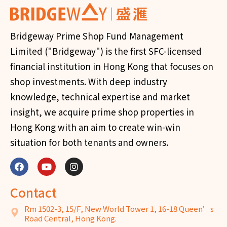
situation for both tenants and owners.
Contact
Rm 1502-3, 15/F, New World Tower 1, 16-18 Queen’s
Road Central, Hong Kong.
Phone: (852) 2830 1111
WhatsApp: (852) 6206 7091
Fax: (852) 3105 1510
Email: cs@bwfund.com
Bridgeway Prime Shop
Bridgeway Prime Shop
Fund Management
Fund
Limited
Track Record
Contact
Seminar Registration
Milestones
Value Creation