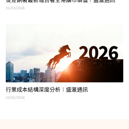
行業成本結構深度分析︱盛滙通訊
23/02/2026
Bridgeway Prime Shop Fund Management
Limited ("Bridgeway") is the first SFC-licensed
financial institution in Hong Kong that focuses on
shop investments. With deep industry
knowledge, technical expertise and market
insight, we acquire prime shop properties in
Hong Kong with an aim to create win-win