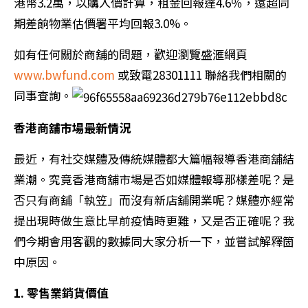
港幣3.2萬，以購入價計算，租金回報達4.6％，遠超同
期差餉物業估價署平均回報3.0%。
如有任何關於商舖的問題，歡迎瀏覽盛滙網頁
www.bwfund.com
或致電28301111 聯絡我們相關的
同事查詢。
香港商舖市場最新情況
最近，有社交媒體及傳統媒體都大篇幅報導香港商舖結
業潮。究竟香港商舖市場是否如媒體報導那樣差呢？是
否只有商舖「執笠」而沒有新店舖開業呢？媒體亦經常
提出現時做生意比早前疫情時更難，又是否正確呢？我
們今期會用客觀的數據同大家分析一下，並嘗試解釋箇
中原因。
1. 零售業銷貨價值