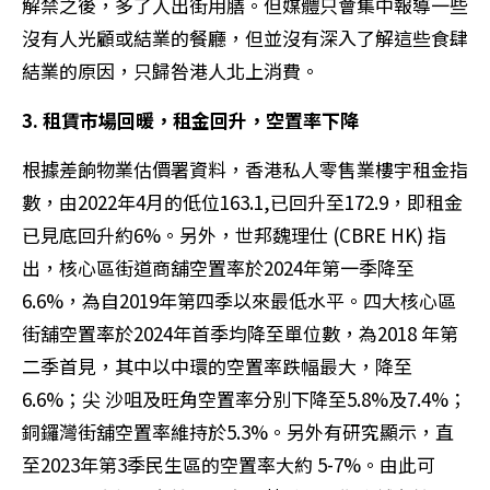
解禁之後，多了人出街用膳。但媒體只會集中報導一些
沒有人光顧或結業的餐廳，但並沒有深入了解這些食肆
結業的原因，只歸咎港人北上消費。
3. 租賃市場回暖，租金回升，空置率下降
根據差餉物業估價署資料，香港私人零售業樓宇租金指
數，由2022年4月的低位163.1,已回升至172.9，即租金
已見底回升約6%。另外，世邦魏理仕 (CBRE HK) 指
出，核心區街道商舖空置率於2024年第一季降至
6.6%，為自2019年第四季以來最低水平。四大核心區
街舖空置率於2024年首季均降至單位數，為2018 年第
二季首見，其中以中環的空置率跌幅最大，降至
6.6%；尖 沙咀及旺角空置率分別下降至5.8%及7.4%；
銅鑼灣街舖空置率維持於5.3%。另外有研究顯示，直
至2023年第3季民生區的空置率大約 5-7%。由此可