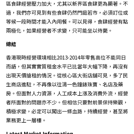
區食肆經營壓力加大，尤其以新界區食肆更為顯著。不
過，我們亦可見到有些食肆仍然門庭若市，必須訂位或
等候一段時間才能入內用餐。可以見得，食肆經營有點
兩極化，如果經營者不求變，只可能坐以待斃。
總結
香港現時經營環境相比2013-2014年零售高位不能同日
而語，但其實實質租金水平已比當年大幅下降，再沒有
出現天價搶租的情況。從核心區大街店舖可見，多了民
生商店進駐，不再像以往清一色鐘錶珠寶、名店及藥
房。但面對人力資源，人工成本上漲及消費外流，經營
者所面對的問題亦不少。但相信只要對前景保持樂觀，
積極求變，必定可以闖出一條血路，持續經營，甚至將
業務更上一層樓。
Latest Market Information